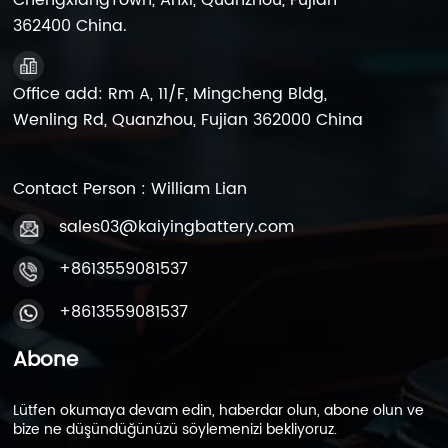
ChengxiangTown, Anxi, Quanzhou, Fujian
362400 China.
Office add: Rm A, 11/F, Mingcheng Bldg,
Wenling Rd, Quanzhou, Fujian 362000 China
Contact Person : William Lian
sales03@kaiyingbattery.com
+8613559081537
+8613559081537
Abone
Lütfen okumaya devam edin, haberdar olun, abone olun ve
bize ne düşündüğünüzü söylemenizi bekliyoruz.