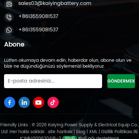
sales03@kaiyingbattery.com
+8613559081537
+8613559081537
Abone
Lütfen okumaya devam edin, haberdar olun, abone olun ve
bize ne düşündüğünüzü söylemenizi bekliyoruz.
Friendly Links : © 2026 Kaiying Power Supply & Electrical Equip Co.,
Ltd .Her hakkı saklıdır .
site haritası
|
Blog
|
XML
|
Gizlilik Politikası
闽
ICP备10006204号-2
IPv6 ağı desteklenir