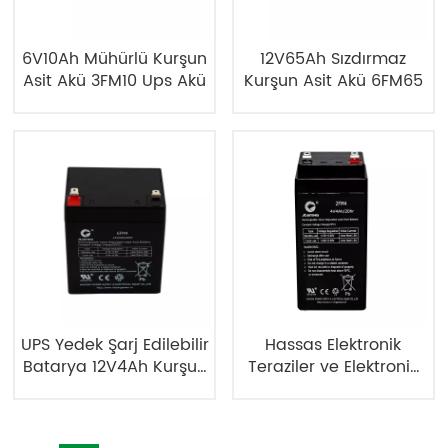
6V10Ah Mühürlü Kurşun
12V65Ah Sızdırmaz
Asit Akü 3FM10 Ups Akü
Kurşun Asit Akü 6FM65
UPS Yedek Şarj Edilebilir
Hassas Elektronik
Batarya 12V4Ah Kurşun
Teraziler ve Elektronik
Asit Yedek Batarya
Ölçüm Cihazları için
2FM4 4V4Ah Şarj
Edilebilir SLA Pil