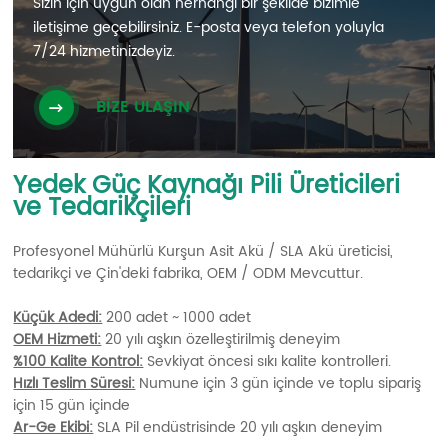
Sizin için uygun olan herhangi bir şekilde bizimle
iletişime geçebilirsiniz. E-posta veya telefon yoluyla
7/24 hizmetinizdeyiz.
BİZE ULAŞIN
Yedek Güç Kaynağı Pili Üreticileri
ve Tedarikçileri
Profesyonel Mühürlü Kurşun Asit Akü / SLA Akü üreticisi,
tedarikçi ve Çin'deki fabrika, OEM / ODM Mevcuttur.
Küçük Adedi:
200 adet ~ 1000 adet
OEM Hizmeti:
20 yılı aşkın özelleştirilmiş deneyim
%100 Kalite Kontrol:
Sevkiyat öncesi sıkı kalite kontrolleri.
Hızlı Teslim Süresi:
Numune için 3 gün içinde ve toplu sipariş
için 15 gün içinde
Ar-Ge Ekibi:
SLA Pil endüstrisinde 20 yılı aşkın deneyim