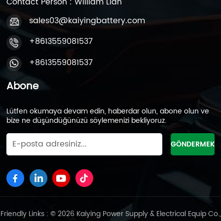
Contact Person : William Lian
sales03@kaiyingbattery.com
+8613559081537
+8613559081537
Abone
Lütfen okumaya devam edin, haberdar olun, abone olun ve
bize ne düşündüğünüzü söylemenizi bekliyoruz.
Friendly Links : © 2026 Kaiying Power Supply & Electrical Equip Co.,