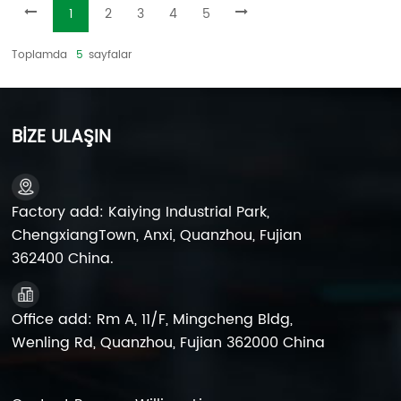
1
2
3
4
5
Toplamda
5
Sayfalar
BİZE ULAŞIN
Factory add: Kaiying Industrial Park,
ChengxiangTown, Anxi, Quanzhou, Fujian
362400 China.
Office add: Rm A, 11/F, Mingcheng Bldg,
Wenling Rd, Quanzhou, Fujian 362000 China