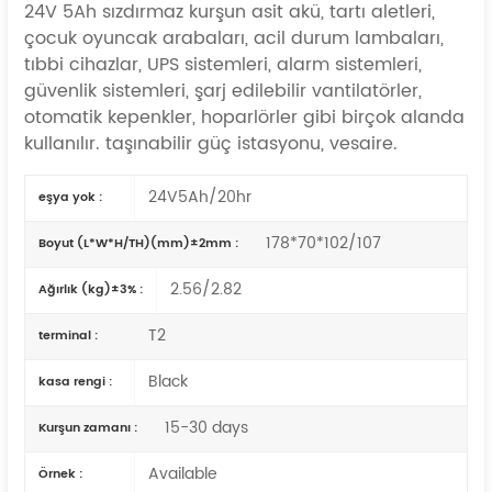
24V 5Ah sızdırmaz kurşun asit akü, tartı aletleri,
çocuk oyuncak arabaları, acil durum lambaları,
tıbbi cihazlar, UPS sistemleri, alarm sistemleri,
güvenlik sistemleri, şarj edilebilir vantilatörler,
otomatik kepenkler, hoparlörler gibi birçok alanda
kullanılır.
taşınabilir güç istasyonu,
vesaire.
24V5Ah/20hr
eşya yok :
178*70*102/107
Boyut (L*W*H/TH)(mm)±2mm :
2.56/2.82
Ağırlık (kg)±3% :
T2
terminal :
Black
kasa rengi :
15-30 days
Kurşun zamanı :
Available
Örnek :