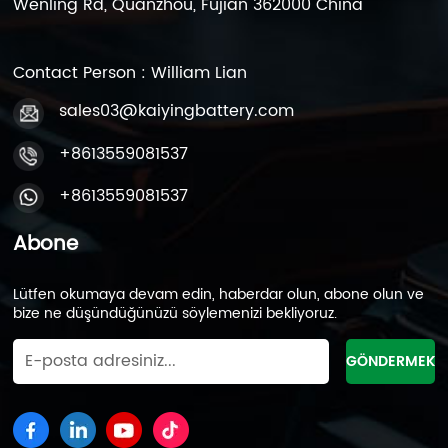
Wenling Rd, Quanzhou, Fujian 362000 China
Contact Person : William Lian
sales03@kaiyingbattery.com
+8613559081537
+8613559081537
Abone
Lütfen okumaya devam edin, haberdar olun, abone olun ve
bize ne düşündüğünüzü söylemenizi bekliyoruz.