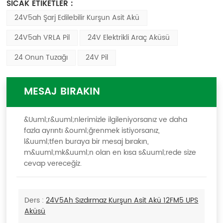
SICAK ETİKETLER :
24V5ah Şarj Edilebilir Kurşun Asit Akü
24V5ah VRLA Pil
24V Elektrikli Araç Aküsü
24 Onun Tuzağı
24V Pil
MESAJ BIRAKIN
&Uuml;r&uuml;nlerimizle ilgileniyorsanız ve daha
fazla ayrıntı &ouml;ğrenmek istiyorsanız,
l&uuml;tfen buraya bir mesaj bırakın,
m&uuml;mk&uuml;n olan en kısa s&uuml;rede size
cevap vereceğiz.
Ders :
24V5Ah Sızdırmaz Kurşun Asit Akü 12FM5 UPS
Aküsü