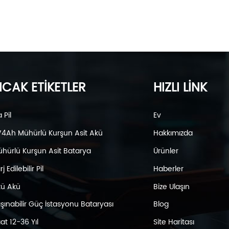
ICAK ETİKETLER
HIZLI LİNK
a Pil
Ev
4Ah Mühürlü Kurşun Asit Akü
Hakkımızda
hürlü Kurşun Asit Batarya
Ürünler
j Edilebilir Pil
Haberler
ü Akü
Bize Ulaşın
şınabilir Güç İstasyonu Bataryası
Blog
at 12-36 Yıl
Site Haritası