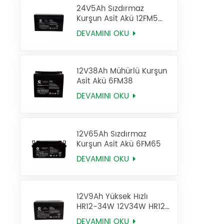
24V5Ah Sızdırmaz
Kurşun Asit Akü 12FM5
UPS Aküsü
DEVAMINI OKU
12V38Ah Mühürlü Kurşun
Asit Akü 6FM38
DEVAMINI OKU
12V65Ah Sızdırmaz
Kurşun Asit Akü 6FM65
DEVAMINI OKU
12V9Ah Yüksek Hızlı
HR12-34W 12V34W HR12-
9 Sla AGM Batarya
DEVAMINI OKU