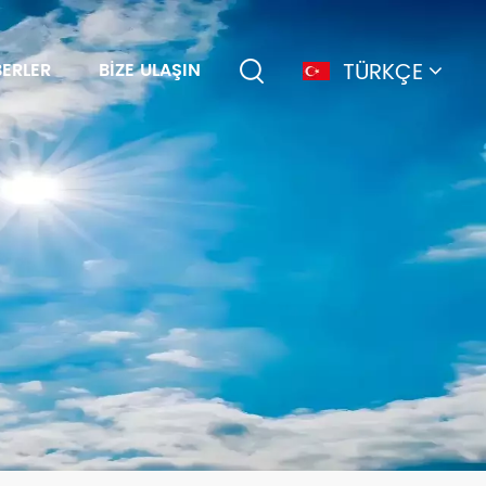
TÜRKÇE
ERLER
BIZE ULAŞIN
English
français
Deutsch
简体中文
русский
español
português