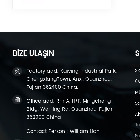
BİZE ULAŞIN
S
Factory add: Kaiying Industrial Park,
Sl
ChengxiangTown, Anxi, Quanzhou,
6V
Fujian 362400 China.
Mü
Office add: Rm A, 11/F, Mingcheng
Şar
Bldg, Wenling Rd, Quanzhou, Fujian
Ak
362000 China
Ta
Contact Person : William Lian
Sa