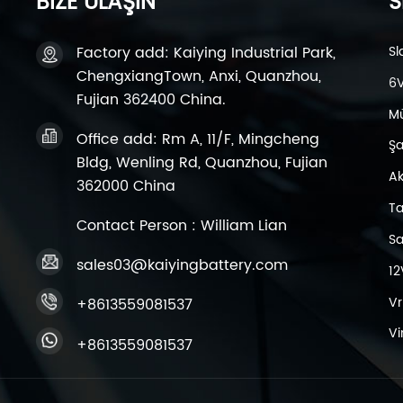
BİZE ULAŞIN
S
Factory add: Kaiying Industrial Park,
Sl
ChengxiangTown, Anxi, Quanzhou,
6V
Fujian 362400 China.
Mü
Office add: Rm A, 11/F, Mingcheng
Şar
Bldg, Wenling Rd, Quanzhou, Fujian
Ak
362000 China
Ta
Contact Person : William Lian
Sa
sales03@kaiyingbattery.com
12
Vr
+8613559081537
Vi
+8613559081537