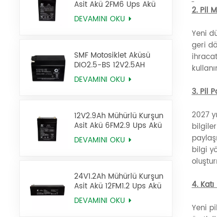
Asit Akü 2FM6 Ups Akü
2. Pil
DEVAMINI OKU
Yeni dü
geri d
SMF Motosiklet Aküsü
ihraca
DIO2.5-BS 12V2.5AH
kullanı
DEVAMINI OKU
3. Pil 
2027 yı
12V2.9Ah Mühürlü Kurşun
Asit Akü 6FM2.9 Ups Akü
bilgile
paylaşı
DEVAMINI OKU
bilgi y
oluştur
24V1.2Ah Mühürlü Kurşun
4. Katı
Asit Akü 12FM1.2 Ups Akü
DEVAMINI OKU
Yeni pi