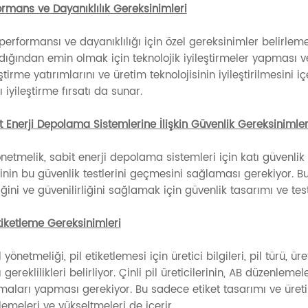
ormans ve Dayanıklılık Gereksinimleri
 performansı ve dayanıklılığı için özel gereksinimler belirlemekt
adığından emin olmak için teknolojik iyileştirmeler yapması 
ştirme yatırımlarını ve üretim teknolojisinin iyileştirilmesini
nı iyileştirme fırsatı da sunar.
t Enerji Depolama Sistemlerine İlişkin Güvenlik Gereksinimler
netmelik, sabit enerji depolama sistemleri için katı güvenlik test
inin bu güvenlik testlerini geçmesini sağlaması gerekiyor. Bu
ğini ve güvenilirliğini sağlamak için güvenlik tasarımı ve test
Etiketleme Gereksinimleri
l yönetmeliği, pil etiketlemesi için üretici bilgileri, pil türü, ü
lı gereklilikleri belirliyor. Çinli pil üreticilerinin, AB düzenle
maları yapması gerekiyor. Bu sadece etiket tasarımı ve üreti
emeleri ve yükseltmeleri de içerir.