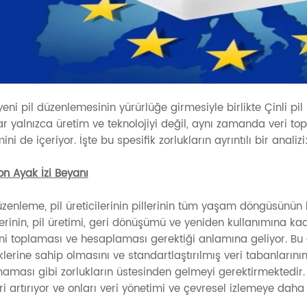
yeni pil düzenlemesinin yürürlüğe girmesiyle birlikte Çinli pil ü
ar yalnızca üretim ve teknolojiyi değil, aynı zamanda veri t
ini de içeriyor. İşte bu spesifik zorlukların ayrıntılı bir analizi
on Ayak İzi Beyanı
zenleme, pil üreticilerinin pillerinin tüm yaşam döngüsünün ka
ilerinin, pil üretimi, geri dönüşümü ve yeniden kullanımın
rini toplaması ve hesaplaması gerektiği anlamına geliyor. Bu
lerine sahip olmasını ve standartlaştırılmış veri tabanların
ması gibi zorlukların üstesinden gelmeyi gerektirmektedir. Bu
ri artırıyor ve onları veri yönetimi ve çevresel izlemeye dah