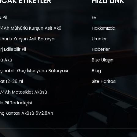
ICAK ETİKETLER
HIZLI LİNK
a Pil
Ev
4Ah Mühürlü Kurşun Asit Akü
Hakkımızda
hürlü Kurşun Asit Batarya
Ürünler
j Edilebilir Pil
Haberler
ü Akü
Bize Ulaşın
şınabilir Güç İstasyonu Bataryası
Blog
at 12-36 Yıl
Site Haritası
V4Ah Motosiklet Aküsü
la Pil Tedarikçisi
nç Kantarı Aküsü 6V2.8Ah