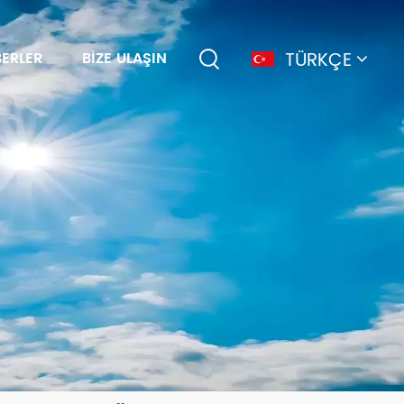
TÜRKÇE
ERLER
BIZE ULAŞIN
English
français
Deutsch
简体中文
русский
español
português