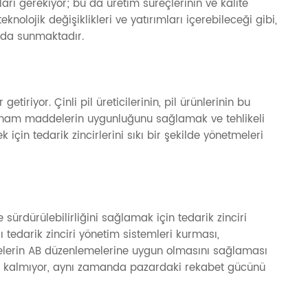
ları gerekiyor; bu da üretim süreçlerinin ve kalite
teknolojik değişiklikleri ve yatırımları içerebileceği gibi,
 da sunmaktadır.
etiriyor. Çinli pil üreticilerinin, pil ürünlerinin bu
in ham maddelerin uygunluğunu sağlamak ve tehlikeli
çin tedarik zincirlerini sıkı bir şekilde yönetmeleri
 sürdürülebilirliğini sağlamak için tedarik zinciri
ı tedarik zinciri yönetim sistemleri kurması,
delerin AB düzenlemelerine uygun olmasını sağlaması
kla kalmıyor, aynı zamanda pazardaki rekabet gücünü