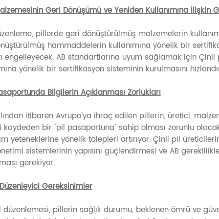
 Malzemesinin Geri Dönüşümü ve Yeniden Kullanımına İlişkin G
zenleme, pillerde geri dönüştürülmüş malzemelerin kullanımına 
önüştürülmüş hammaddelerin kullanımına yönelik bir sertifi
tı engelleyecek. AB standartlarına uyum sağlamak için Çinli 
mına yönelik bir sertifikasyon sisteminin kurulmasını hızlandır
Pasaportunda Bilgilerin Açıklanması Zorlukları
lından itibaren Avrupa'ya ihraç edilen pillerin, üretici, malze
ri kaydeden bir "pil pasaportuna" sahip olması zorunlu olacak. 
m yeteneklerine yönelik talepleri artırıyor. Çinli pil üreticiler
önetimi sistemlerinin yapısını güçlendirmesi ve AB gereklilikl
ması gerekiyor.
 Düzenleyici Gereksinimler
l düzenlemesi, pillerin sağlık durumu, beklenen ömrü ve güvenliğ