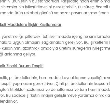
lerinin, ürünlerinin bu standartları karşıladığından emin olma
 sistemlerinin iyileştirilmesini gerektirebilir. Bu süreç, önemli 
amanda ürün rekabet gücünü ve pazar payını artırma fırsatı
ikeli Maddelere İlişkin Kısıtlamalar
l yönetmeliği, pillerdeki tehlikeli madde içeriğine sınırlamalar g
amalara uygun olmasını sağlamaları gerekiyor. Bu, şirketler
ullanımını azaltmak amacıyla üretim süreçlerini iyileştirmek i
ği anlamına geliyor.
rik Zinciri Durum Tespiti
lik, pil üreticilerinin, hammadde kaynaklarının yasallığını ve
espiti yapmasını gerektiriyor. Çinli pil üreticilerinin kapsaml
kçileri titizlikle incelemesi ve denetlemesi ve tüm ham mad
yor. Bu sadece şirketin imajını geliştirmeye yardımcı olma
endiriyor.