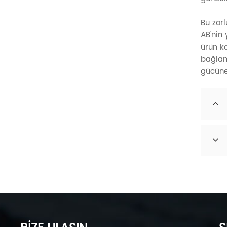
Bu zorl
AB'nin
ürün k
bağlam
gücüne