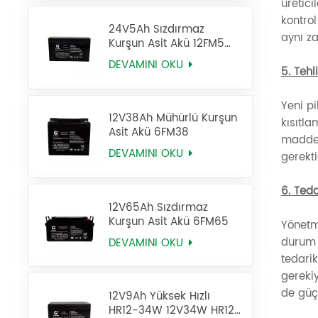
üretici
kontrol
24V5Ah Sızdırmaz
aynı z
Kurşun Asit Akü 12FM5
UPS Aküsü
DEVAMINI OKU
5. Tehl
Yeni pi
12V38Ah Mühürlü Kurşun
kısıtl
Asit Akü 6FM38
madde k
DEVAMINI OKU
gerekti
6. Teda
12V65Ah Sızdırmaz
Kurşun Asit Akü 6FM65
Yönetme
durum t
DEVAMINI OKU
tedari
gereki
de güçl
12V9Ah Yüksek Hızlı
HR12-34W 12V34W HR12-