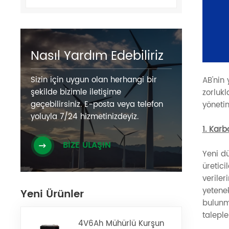
Nasıl Yardım Edebiliriz
Sizin için uygun olan herhangi bir
AB'nin 
şekilde bizimle iletişime
zorlukl
geçebilirsiniz. E-posta veya telefon
yönetim
yoluyla 7/24 hizmetinizdeyiz.
1. Karb
BİZE ULAŞIN
Yeni dü
üretic
verile
yetenek
Yeni Ürünler
bulunma
taleple
4V6Ah Mühürlü Kurşun