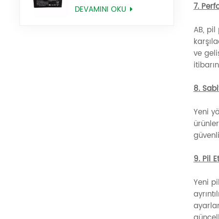
9 Sla AGM Batarya
7. Perf
DEVAMINI OKU
AB, pil
karşıl
ve geli
itibarı
8. Sabi
Yeni yö
ürünler
güvenli
9. Pil 
Yeni pi
ayrıntı
ayarla
güncell