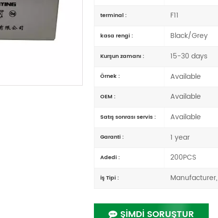
F11
terminal :
Black/Grey
kasa rengi :
15-30 days
Kurşun zamanı :
Available
Örnek :
Available
OEM :
Available
Satış sonrası servis :
1 year
Garanti :
200PCS
Adedi :
Manufacturer,
İş Tipi :
ŞİMDİ SORUŞTUR