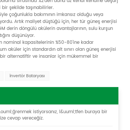
epolama sırasında %2'den daha az kendi kendine deşarj
ir şekilde taşınabilirler.
niyle çoğunlukla bakımının imkansız olduğu veya
ordu. Artık maliyet düştüğü için, her tür güneş enerjisi
M derin döngülü akülerin avantajlarının, sulu kurşun
tığını düşünüyor.
in nominal kapasitelerinin %50-80'ine kadar
um aküler için standardın alt sınırı olan güneş enerjisi
bir alternatiftir ve insanlar için mükemmel bir
İnvertör Bataryası
 &ouml;ğrenmek istiyorsanız, l&uuml;tfen buraya bir
ze cevap vereceğiz.