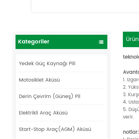
Ürün
Kategoriler
teknolo
Yedek Güç Kaynağı Pili
Avanta
Motosiklet Aküsü
1. Izga
2. Yüks
3. Kurş
Derin Çevrim (Güneş) Pil
4. Usta
5. Düş
Elektrikli Araç Aküsü
verir.
Start-Stop Araç(AGM) Aküsü
notlar: