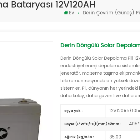
ma Bataryası 12V120AH
Ev
Derin Çevrim (Güneş) Pi
Derin Döngülü Solar Depola
Derin Döngülü Solar Depolama Pili 12
endüstriyel enerji depolama sistemleri, 
jeneratör, malzeme taşıma ekipmanlar
telekomünikasyonda en yüksek düzeyd
sistemler. Pil, dünyanın her yerindeki 
daha kolay, daha güvenli ve daha üret
12V120Ah/10h
eşya yok :
405*
Boyut (L*W*H/TH)(mm)±2mm :
35.00
Ağırlık (kg)±3% :