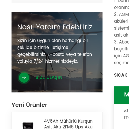
1. Der
oranına
2. AGM
aküleri
Nasıl Yardım Edebiliriz
sistem
asit ak
Sizin için uygun olan herhangi bir
3. Abs
şekilde bizimle iletişime
boşaltı
geçebilirsiniz. E-posta veya telefon
için AG
yoluyla 7/24 hizmetinizdeyiz.
seçimd
SICAK 
BİZE ULAŞIN
M
Yeni Ürünler
&U
me
4V6Ah Mühürlü Kurşun
Asit Akü 2FM6 Ups Akü