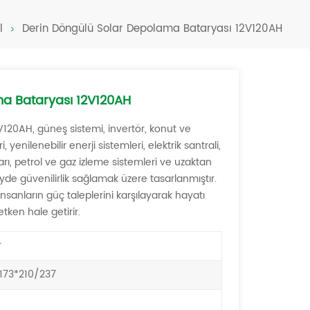
Türkçe
l
Derin Döngülü Solar Depolama Bataryası 12V120AH
فارسی
العربية
ma Bataryası 12V120AH
V120AH, güneş sistemi, invertör, konut ve
yenilenebilir enerji sistemleri, elektrik santrali,
ı, petrol ve gaz izleme sistemleri ve uzaktan
e güvenilirlik sağlamak üzere tasarlanmıştır.
insanların güç taleplerini karşılayarak hayatı
ken hale getirir.
r
173*210/237