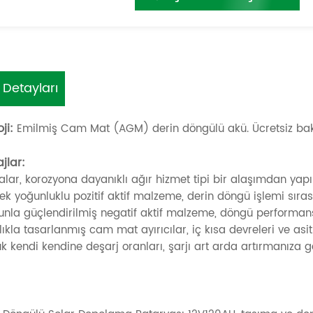
 Detayları
ji:
Emilmiş Cam Mat (AGM) derin döngülü akü. Ücretsiz bak
jlar:
ralar, korozyona dayanıklı ağır hizmet tipi bir alaşımdan yapıl
ek yoğunluklu pozitif aktif malzeme, derin döngü işlemi sıra
unla güçlendirilmiş negatif aktif malzeme, döngü performansı
lıkla tasarlanmış cam mat ayırıcılar, iç kısa devreleri ve 
ük kendi kendine deşarj oranları, şarjı art arda artırmanız