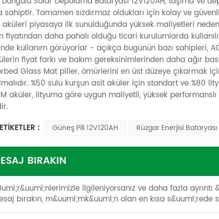
in Döngülü Solar Depolama Bataryası 12V120AH, taşıma ve d
 sahiptir. Tamamen sızdırmaz oldukları için kolay ve güvenli b
 aküleri piyasaya ilk sunulduğunda yüksek maliyetleri nede
n fiyatından daha pahalı olduğu ticari kurulumlarda kullanılıy
inde kullanım görüyorlar - açıkça bugünün bazı sahipleri, AG
ülerin fiyat farkı ve bakım gereksinimlerinden daha ağır bas
orbed Glass Mat piller, ömürlerini en üst düzeye çıkarmak iç
lmalıdır. %50 sulu kurşun asit aküler için standart ve %80 lity
M aküler, lityuma göre uygun maliyetli, yüksek performanslı 
ir.
ETİKETLER :
Güneş Pili 12V120AH
Rüzgar Enerjisi Bataryası
ESAJ BIRAKIN
uml;r&uuml;nlerimizle ilgileniyorsanız ve daha fazla ayrıntı
saj bırakın, m&uuml;mk&uuml;n olan en kısa s&uuml;rede si