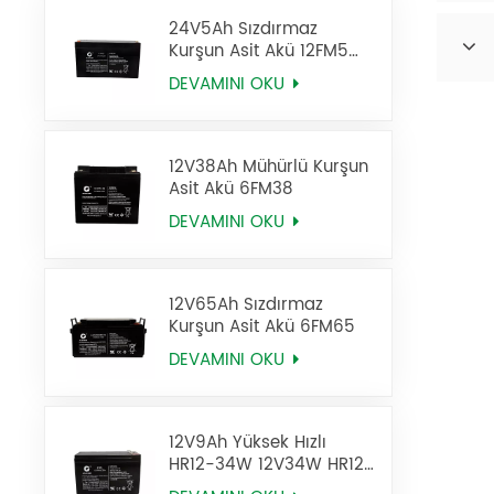
24V5Ah Sızdırmaz
Kurşun Asit Akü 12FM5
UPS Aküsü
DEVAMINI OKU
12V38Ah Mühürlü Kurşun
Asit Akü 6FM38
DEVAMINI OKU
12V65Ah Sızdırmaz
Kurşun Asit Akü 6FM65
DEVAMINI OKU
12V9Ah Yüksek Hızlı
HR12-34W 12V34W HR12-
9 Sla AGM Batarya