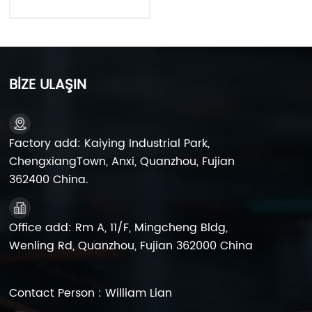
5 Sla Agm Pil
BİZE ULAŞIN
Factory add: Kaiying Industrial Park,
ChengxiangTown, Anxi, Quanzhou, Fujian
362400 China.
Office add: Rm A, 11/F, Mingcheng Bldg,
Wenling Rd, Quanzhou, Fujian 362000 China
Contact Person : William Lian