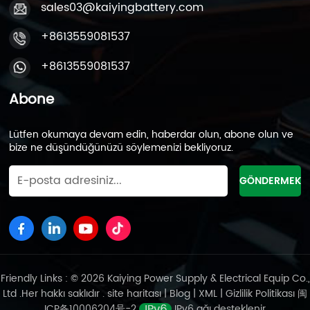
sales03@kaiyingbattery.com
+8613559081537
+8613559081537
Abone
Lütfen okumaya devam edin, haberdar olun, abone olun ve
bize ne düşündüğünüzü söylemenizi bekliyoruz.
Friendly Links : © 2026 Kaiying Power Supply & Electrical Equip Co.,
Ltd .Her hakkı saklıdır .
site haritası
|
Blog
|
XML
|
Gizlilik Politikası
闽
ICP备10006204号-2
IPv6 ağı desteklenir