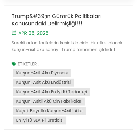
Trump&#39;ın Gümrük Politikaları
Konusundaki Delirmişliği!!!
APR 08, 2025
Sürekli artan tarifelerin kesinlikle ciddi bir etkisi olacak
kurşun-asit akü sanayi. Trump tamamen çıldırdı. I.
ABD Pazarında İhracat Baskısı ve Sektör Ayarlamaları
Tarife Maliyetlerindeki Artış: Çin'in ABD'ye yaptığı
ETİKETLER :
kurşun-asit akü ihracatı, önceki tarifelerle yeni
Kurşun-Asit Akü Piyasası
"karşılıklı tarifelerin" birleştirilmesiyle artık %54'lük
Kurşun-Asit Akü Endüstrisi
kapsamlı bir tarife oranıyla karşı karşıya. Bu, ihracat
maliyetlerini önemli ölçüde artırdı ve küçük ve orta
Kurşun-Asit Akü En İyi 10 Tedarikçi
ölçekli işletmeler (KOBİ'ler) için ciddi sipariş kayıplarına
Kurşun-Asitli Akü Çin Fabrikaları
yol açtı. Engellenen Aktarma Rotaları: Güneydoğu
Asya'nın önemli aktarma merkezleri (örneğin
Küçük Boyutlu Kurşun-Asitli Akü
Vietnam) %46'lık bir tarifeye tabidir ve bu da üçüncü
En İyi 10 SLA Pil Üreticisi
ülkeler üzerinden tarifeleri atlama fırsatlarını daha da
sınırlar. Denizaşırı Çinlilere ait fabrikalar karlılık