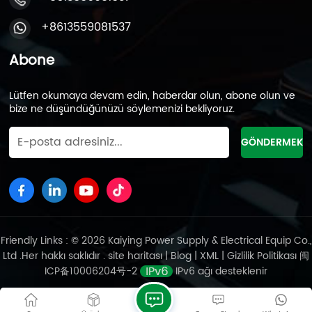
ve kirlilik kontrolüne ilişkin daha sıkı düzenlemeler,
endüstri konsolidasyonunu hızlandırıyor. KOBİ'ler
+8613559081537
pazardan çekilirken, önde gelen işletmeler
otomasyon yoluyla verimliliği artırıyor (örneğin, birincil
Abone
kurşun eritmede %66'lık bir işletme oranına ulaşarak)
ve daha yüksek endüstri konsantrasyonuna yol
Lütfen okumaya devam edin, haberdar olun, abone olun ve
açıyor. Trump'ın tarife politikaları, Çin'in kurşun-asit
bize ne düşündüğünüzü söylemenizi bekliyoruz.
akü endüstrisi için kısa vadeli zorlukları yoğunlaştırdı.
Ancak, dayanıklı iç talep, politika desteği ve teknolojik
yükseltmeler dönüşüm için fırsatlar sunuyor.
Gelecekteki rekabet, endüstri yeniden yapılanması
ortasında hakimiyetlerini sağlamlaştırmaya hazır lider
oyuncularla birlikte inovasyon ve küreselleşmiş
tedarik zincirlerine odaklanacak.
Friendly Links : © 2026 Kaiying Power Supply & Electrical Equip Co.,
Ltd .Her hakkı saklıdır .
site haritası
|
Blog
|
XML
|
Gizlilik Politikası
闽
ICP备10006204号-2
IPv6 ağı desteklenir