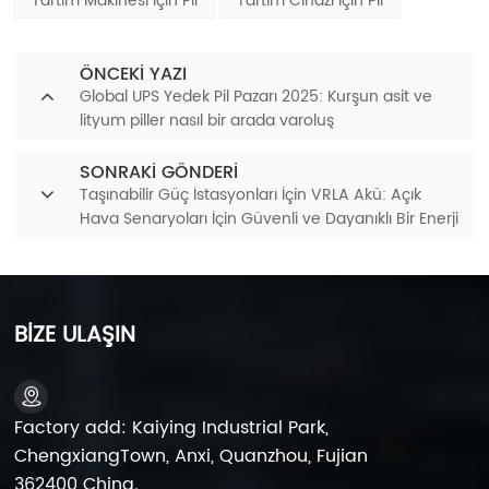
Tartım Makinesi Için Pil
Tartım Cihazı Için Pil
ÖNCEKI YAZI
Global UPS Yedek Pil Pazarı 2025: Kurşun asit ve
lityum piller nasıl bir arada varoluş
SONRAKI GÖNDERI
Taşınabilir Güç İstasyonları İçin VRLA Akü: Açık
Hava Senaryoları İçin Güvenli ve Dayanıklı Bir Enerji
Çözümü
BİZE ULAŞIN
Factory add: Kaiying Industrial Park,
ChengxiangTown, Anxi, Quanzhou, Fujian
362400 China.