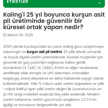
ETİKETLER
Kaiing'i 25 yıl boyunca kurşun asit
pil üretiminde güvenilir bir
küresel ortak yapan nedir?
March 06, 2025
2000 yılında kuruluşundan bu yana, Kaiing gücü araştırmaya
adanmıştır ve
kurşun asit pil üretimi
. 25 yıllık teknik uzmanlık
ve büyük ölçekli üretim yetenekleriyle, küresel müşteriler için
güvenilir bir güç çözümleri sağlayıcısı haline geldik.
Ürünlerimiz CE (AB), UL (ABD), ROHS ve diğer uluslararası
sertifikalar elde etmiştir ve UPS sistemleri, motosiklet
başlangıç, enerji depolama ve daha fazlasında yaygın olarak
kullanılmaktadır. Yıllık 15 milyon adet üretim kapasitesi ve yıllık
1 milyar RMB'yi aşan yıllık üretim değeri ile Quanzhou’nun en
iyi 100 vergi mükellefi arasında beş yıldır sıralandık. Modern
üretim tabanımız, üretim gücümüzü sergileyen CCTV’nin
işçiliği ve inovasyon belgeselinde yer aldı.