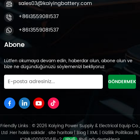
sales03@kaiyingbattery.com
+8613559081537
+8613559081537
Abone
Lütfen okumaya devam edin, haberdar olun, abone olun ve
bize ne düşündüğünüzü söylemenizi bekliyoruz.
Friendly Links : © 2026 Kaiying Power Supply & Electrical Equip Co.,
Ltd .Her hakkı saklıdır .
site haritası
|
Blog
|
XML
|
Gizlilik Politikası
闽
ICP备10006204号-2
IPv6 ağı desteklenir