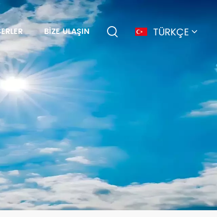
TÜRKÇE
ERLER
BIZE ULAŞIN
English
français
Deutsch
简体中文
русский
español
português