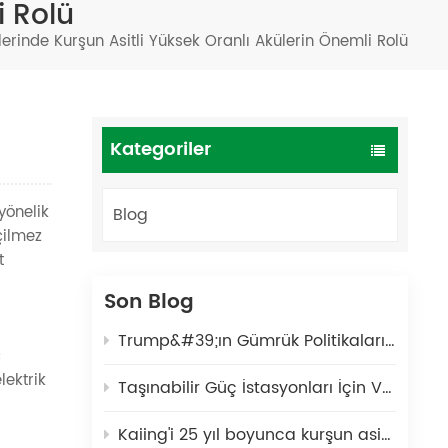
i Rolü
Türkçe
erinde Kurşun Asitli Yüksek Oranlı Akülerin Önemli Rolü
فارسی
العربية
Kategoriler
yönelik
Blog
çilmez
t
Son Blog
Trump&#39;ın Gümrük Politikaları Konusundaki Delirmişliği!!!
ç
lektrik
Taşınabilir Güç İstasyonları İçin VRLA Akü: Açık Hava Senaryoları İçin Güvenli ve Dayanıklı Bir Enerji Çözümü
Kaiing'i 25 yıl boyunca kurşun asit pil üretiminde güvenilir bir küresel ortak yapan nedir?