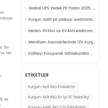
Global UPS Yedek Pil Pazarı 2025: Kurşun asit ve lityum piller nasıl bir arada varoluş
nem
ranıyla
Kurşun asitli pil plakası üretiminin kapsamlı bir analizi: kurşun ingotlardan yeşil plakalara kadar
Neden 4V4AH ve 6V4AH elektronik ölçekler için tercih edilen güç kaynağı haline geldi?
Merdiven Asansörlerinde 12V Kurşun-Asit Aküler | Kaiying Gücü
r. Bu
 ve her
Kaliteyi Koruyarak Sahtekarlıkla Mücadele | Kaiying Gücü
ETİKETLER
n
Kurşun-Asit Akü Endüstrisi
Kurşun-Asit Akü En İyi 10 Tedarikçi
ik ve
m
Kurşun-Asitli Akü Çin Fabrikaları