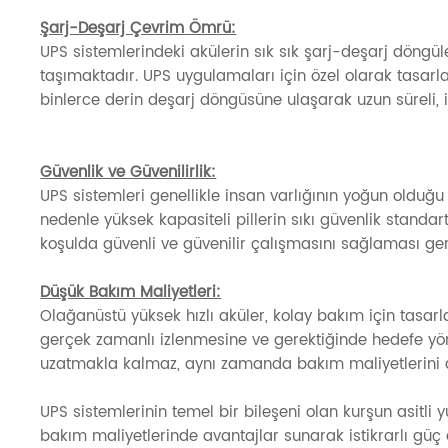
Şarj-Deşarj Çevrim Ömrü:
UPS sistemlerindeki akülerin sık sık şarj-deşarj döngü
taşımaktadır. UPS uygulamaları için özel olarak tasarl
binlerce derin deşarj döngüsüne ulaşarak uzun süreli, ist
Güvenlik ve Güvenilirlik:
UPS sistemleri genellikle insan varlığının yoğun olduğu
nedenle yüksek kapasiteli pillerin sıkı güvenlik standart
koşulda güvenli ve güvenilir çalışmasını sağlaması ger
Düşük Bakım Maliyetleri:
Olağanüstü yüksek hızlı aküler, kolay bakım için tasar
gerçek zamanlı izlenmesine ve gerektiğinde hedefe yö
uzatmakla kalmaz, aynı zamanda bakım maliyetlerini d
UPS sistemlerinin temel bir bileşeni olan kurşun asitli yü
bakım maliyetlerinde avantajlar sunarak istikrarlı güç