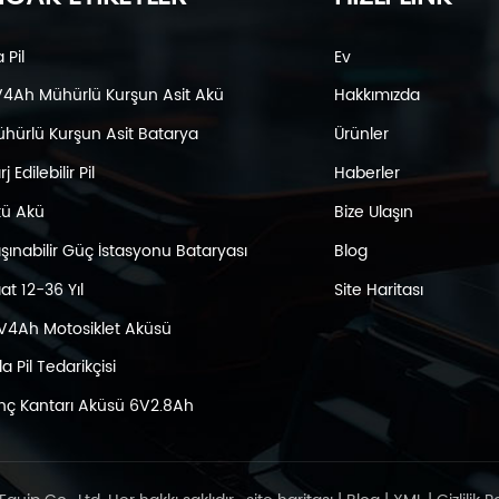
a Pil
Ev
4Ah Mühürlü Kurşun Asit Akü
Hakkımızda
hürlü Kurşun Asit Batarya
Ürünler
j Edilebilir Pil
Haberler
ü Akü
Bize Ulaşın
şınabilir Güç İstasyonu Bataryası
Blog
at 12-36 Yıl
Site Haritası
V4Ah Motosiklet Aküsü
la Pil Tedarikçisi
nç Kantarı Aküsü 6V2.8Ah