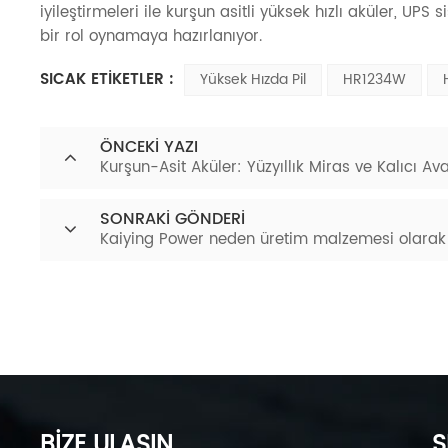
iyileştirmeleri ile kurşun asitli yüksek hızlı aküler, U
bir rol oynamaya hazırlanıyor.
SICAK ETİKETLER :
Yüksek Hızda Pil
HR1234W
ÖNCEKI YAZI
Kurşun-Asit Aküler: Yüzyıllık Miras ve Kalıcı Av
SONRAKI GÖNDERI
Kaiying Power neden üretim malzemesi olarak yü
BİZE ULAŞIN
S