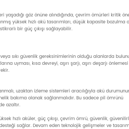
leri yaşadığı göz önüne alındığında, çevrim ömürleri kritik ö
anmış yüksek hızlı akü tasarımları, düşük kapasite bozulma o
ikrarlı bir güç çıkışı sağlayabilir.
 veya sıkı güvenlik gereksinimlerinin olduğu alanlarda bulunu
larına uyması, kısa devreyi, aşırı şarjı, aşırı deşarjı önlemesi
ekir.
lanmalı, uzaktan izleme sistemleri aracılığıyla akü durumunu
nelik bakıma olanak sağlanmalıdır. Bu sadece pil ömrünü
e azaltır.
ksek hızlı aküler, güç çıkışı, çevrim ömrü, güvenlik, güvenilirl
 desteği sağlar. Devam eden teknolojik gelişmeler ve tasarı