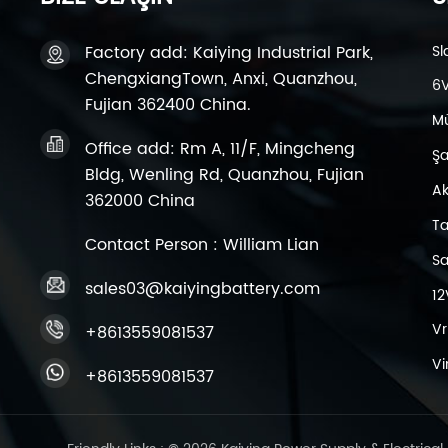
Factory add: Kaiying Industrial Park,
Sl
ChengxiangTown, Anxi, Quanzhou,
6V
Fujian 362400 China.
Mü
Office add: Rm A, 11/F, Mingcheng
Şar
Bldg, Wenling Rd, Quanzhou, Fujian
Ak
362000 China
Ta
Contact Person : William Lian
Sa
sales03@kaiyingbattery.com
12
Vr
+8613559081537
Vi
+8613559081537