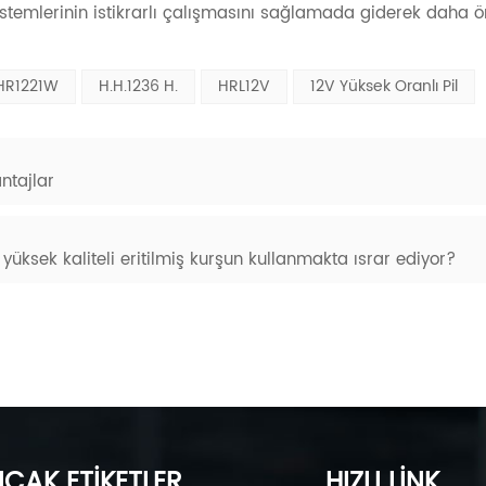
PS sistemlerinin istikrarlı çalışmasını sağlamada giderek daha 
HR1221W
H.H.1236 H.
HRL12V
12V Yüksek Oranlı Pil
antajlar
ksek kaliteli eritilmiş kurşun kullanmakta ısrar ediyor?
ICAK ETİKETLER
HIZLI LİNK