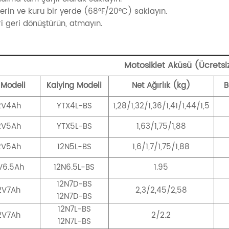
 serin ve kuru bir yerde (68°F/20°C) saklayın.
eri geri dönüştürün, atmayın.
Motosiklet Aküsü (Ücretsi
 Modeli
Kaiying Modeli
Net Ağırlık (kg)
B
2V4Ah
YTX4L-BS
1,28/1,32/1,36/1,41/1,44/1,5
2V5Ah
YTX5L-BS
1,63/1,75/1,88
2V5Ah
12N5L-BS
1,6/1,7/1,75/1,88
V6.5Ah
12N6.5L-BS
1.95
12N7D-BS
2V7Ah
2,3/2,45/2,58
12N7D-BS
12N7L-BS
2V7Ah
2/2.2
12N7L-BS