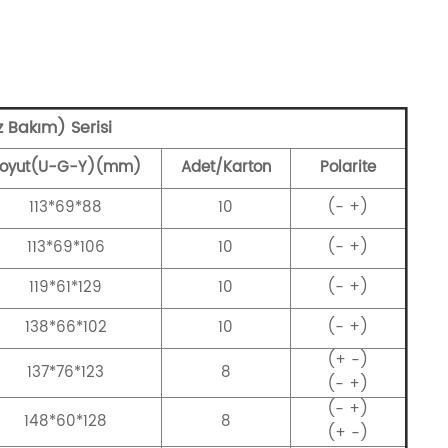
z Bakım) Serisi
oyut(U-G-Y)(mm)
Adet/Karton
Polarite
113*69*88
10
(- +)
113*69*106
10
(- +)
119*61*129
10
(- +)
138*66*102
10
(- +)
(+ -)
137*76*123
8
(- +)
(- +)
148*60*128
8
(+ -)