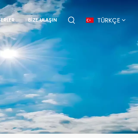
TÜRKÇE
ERLER
BIZE ULAŞIN
English
français
Deutsch
简体中文
русский
español
português