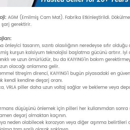
ji:
AGM (Emilmiş Cam Mat). Fabrika Etkinleştirildi. Dökülme
 şarj gerektirir.
jları:
a önleyici tasarım, sızıntı olasılığının neredeyse sıfır olduğu
şmiş kurşun kalsiyum teknolojisi başlatma gücünü artırır. İyi 
anıklı ve uzun ömürlüdür, bu da KAIYING'in bakım gerektirme
zun olacağı anlamına gelir.
mmel titreşim direnci, KAIYING'i bugün piyasadaki en güvenil
k kendi kendine deşarj oranı.
ıca, VRLA piller daha uzun voltaj sağlar ve bekleme veya de
:
ormans düşüşünü önlemek için pilleri her kullanımdan sonra ş
amen deşarj olmaktan kaçının.
aya neden olabilecek korozyon veya diğer aşınma belirtileri a
 daima tam şarjlı olarak saklayın.