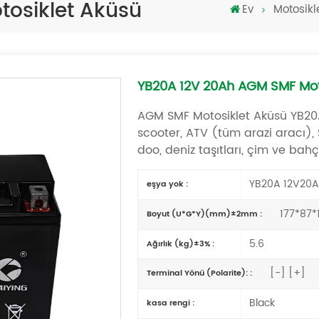
osiklet Aküsü
Ev
Motosikl
YB20A 12V 20Ah AGM SMF Mot
AGM SMF Motosiklet Aküsü YB20A 
scooter, ATV (tüm arazi aracı), 
doo, deniz taşıtları, çim ve bahçe
YB20A 12V20A
eşya yok :
177*87*
Boyut (U*G*Y)(mm)±2mm :
5.6
Ağırlık (kg)±3% :
[-] [+]
Terminal Yönü (Polarite): :
Black
kasa rengi :