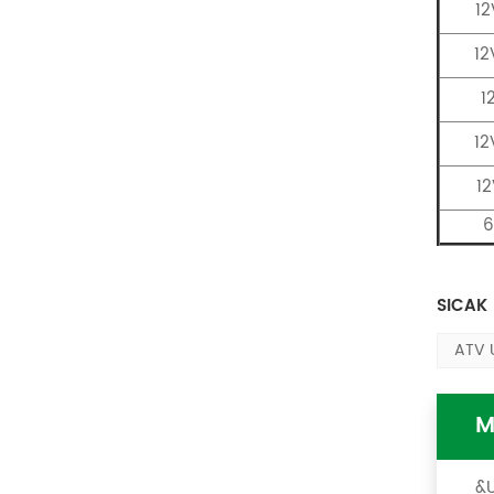
1
12
1
12
1
6
SICAK 
ATV 
M
&U