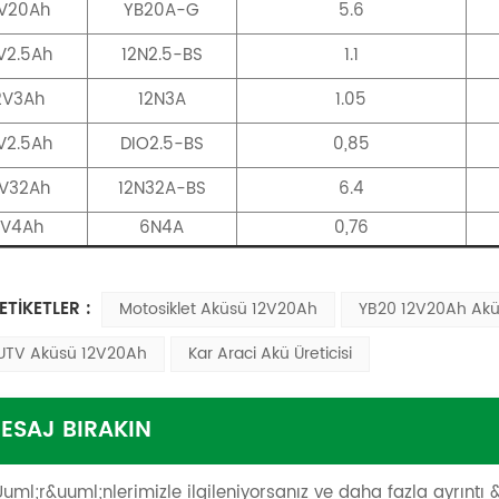
2V20Ah
YB20A-G
5.6
V2.5Ah
12N2.5-BS
1.1
2V3Ah
12N3A
1.05
V2.5Ah
DIO2.5-BS
0,85
2V32Ah
12N32A-BS
6.4
V4Ah
6N4A
0,76
ETİKETLER :
Motosiklet Aküsü 12V20Ah
YB20 12V20Ah Ak
UTV Aküsü 12V20Ah
Kar Araci Akü Üreticisi
ESAJ BIRAKIN
uml;r&uuml;nlerimizle ilgileniyorsanız ve daha fazla ayrıntı