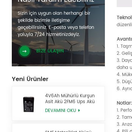
Sizin için uygun olan herhangi bir
Teknolo
şekilde bizimle iletişime
düzenli
geçebilirsiniz. E-posta veya telefon
yoluyla 7/24 hizmetinizdeyiz.
Avanta
1. Taşm
BİZE ULAŞIN
2. Geli
3. Day
daha u
4. Müke
Yeni Ürünler
5. Düşü
6. Ayr
4V6Ah Mühürlü Kurşun
Asit Akü 2FM6 Ups Akü
Notlar
1. Perf
DEVAMINI OKU
2. Tam
3. Arız
4. Pili