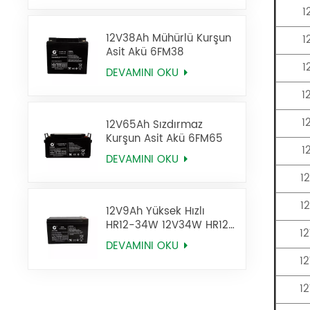
1
12V38Ah Mühürlü Kurşun
1
Asit Akü 6FM38
1
DEVAMINI OKU
1
1
12V65Ah Sızdırmaz
Kurşun Asit Akü 6FM65
1
DEVAMINI OKU
1
1
12V9Ah Yüksek Hızlı
HR12-34W 12V34W HR12-
1
9 Sla AGM Batarya
DEVAMINI OKU
1
1