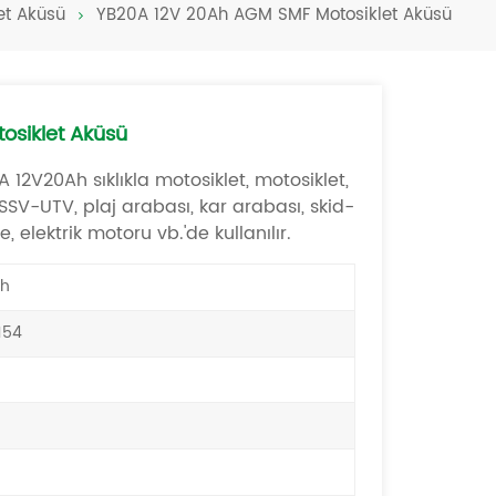
et Aküsü
YB20A 12V 20Ah AGM SMF Motosiklet Aküsü
Türkçe
فارسی
العربية
osiklet Aküsü
12V20Ah sıklıkla motosiklet, motosiklet,
SSV-UTV, plaj arabası, kar arabası, skid-
, elektrik motoru vb.'de kullanılır.
h
154