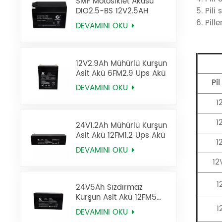
SMF Motosiklet Aküsü
5. Pili
DIO2.5-BS 12V2.5AH
6. Pill
DEVAMINI OKU
12V2.9Ah Mühürlü Kurşun
Asit Akü 6FM2.9 Ups Akü
Pil
DEVAMINI OKU
1
1
24V1.2Ah Mühürlü Kurşun
Asit Akü 12FM1.2 Ups Akü
1
DEVAMINI OKU
12
1
24V5Ah Sızdırmaz
Kurşun Asit Akü 12FM5
UPS Aküsü
1
DEVAMINI OKU