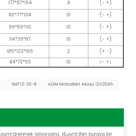
177*87*154
4
(- +)
80*77*104
10
(- +)
99*56*110
10
(- +)
114*39*87
10
(- +)
185*123*165
2
(+ -)
84*72*93
10
（- +）
ü
SMT12-20-B
AGM Motosiklet Aküsü 12V20Ah
 &ouml;ğrenmek istiyorsanız, l&uuml;tfen buraya bir