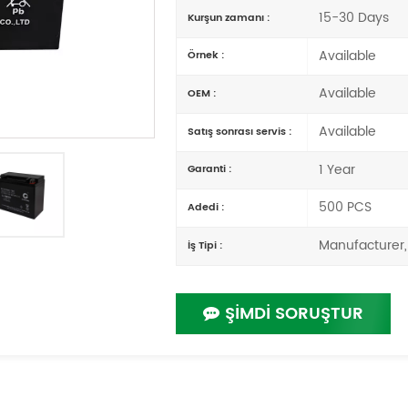
15-30 Days
Kurşun zamanı :
Available
Örnek :
Available
OEM :
Available
Satış sonrası servis :
1 Year
Garanti :
500 PCS
Adedi :
Manufacturer,
İş Tipi :
ŞİMDİ SORUŞTUR